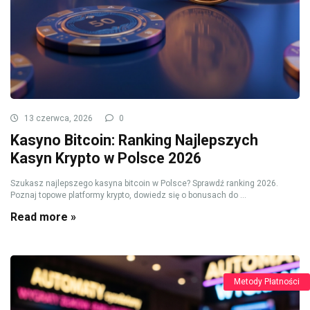
13 czerwca, 2026
0
Kasyno Bitcoin: Ranking Najlepszych
Kasyn Krypto w Polsce 2026
Szukasz najlepszego kasyna bitcoin w Polsce? Sprawdź ranking 2026.
Poznaj topowe platformy krypto, dowiedz się o bonusach do ...
Read more »
Metody Płatności