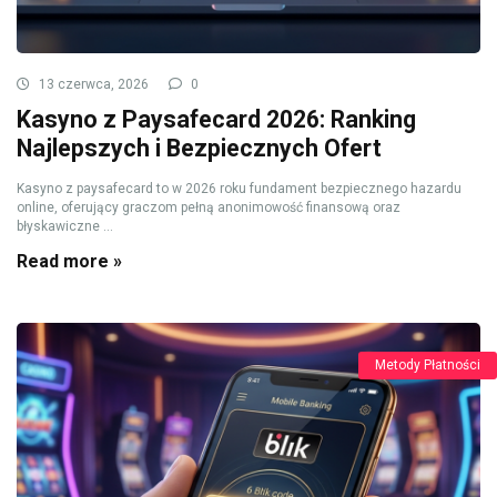
13 czerwca, 2026
0
Kasyno z Paysafecard 2026: Ranking
Najlepszych i Bezpiecznych Ofert
Kasyno z paysafecard to w 2026 roku fundament bezpiecznego hazardu
online, oferujący graczom pełną anonimowość finansową oraz
błyskawiczne ...
Read more »
Metody Płatności