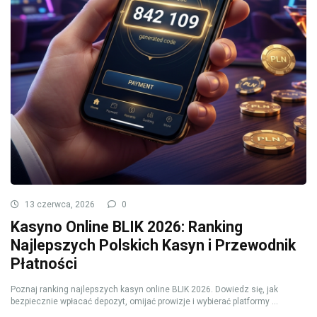
13 czerwca, 2026
0
Kasyno Online BLIK 2026: Ranking
Najlepszych Polskich Kasyn i Przewodnik
Płatności
Poznaj ranking najlepszych kasyn online BLIK 2026. Dowiedz się, jak
bezpiecznie wpłacać depozyt, omijać prowizje i wybierać platformy ...