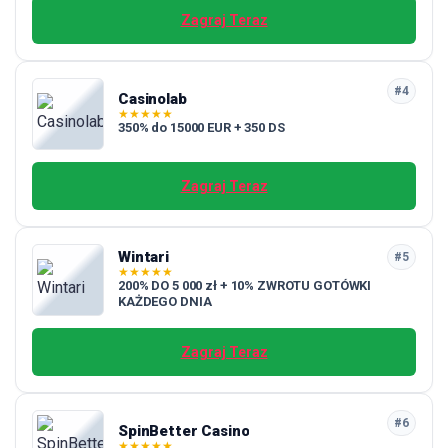
Zagraj Teraz
#4
Casinolab
★
★
★
★
★
350% do 15000 EUR + 350 DS
Zagraj Teraz
Wintari
#5
★
★
★
★
★
200% DO 5 000 zł + 10% ZWROTU GOTÓWKI
KAŻDEGO DNIA
Zagraj Teraz
#6
SpinBetter Casino
★
★
★
★
★