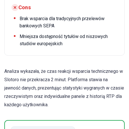
Cons
Brak wsparcia dla tradycyjnych przelewów
bankowych SEPA
Mniejsza dostępność tytułów od niszowych
studiów europejskich
Analiza wykazała, że czas reakcji wsparcia technicznego w
Slotoro nie przekracza 2 minut. Platforma stawia na
jawność danych, prezentując statystyki wygranych w czasie
rzeczywistym oraz indywidualne panele z historią RTP dla
każdego użytkownika.