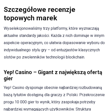
Szczegółowe recenzje
topowych marek
Wyselekcjonowaliśmy trzy platformy, które wyznaczają
aktualne standardy jakości. Każda z nich dominuje w innym
aspekcie operacyjnym, co ułatwia dopasowanie wyboru do
indywidualnego stylu gry – od entuzjastów klasycznych
slotów po zwolenników technologii blockchain.
Yep! Casino – Gigant z największą ofertą
gier
Yep! Casino dysponuje obecnie najbardziej rozbudowaną
bazą tytułów dostępną dla graczy z Polski. Przekroczenie
progu 10 000 gier to wynik, który zaspokaja potrzeby
najbardziej wymagających użytkowników. Struktura