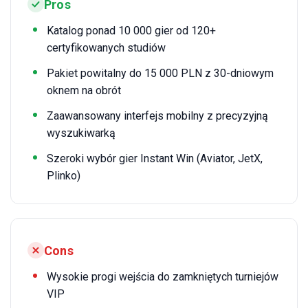
Pros
Katalog ponad 10 000 gier od 120+
certyfikowanych studiów
Pakiet powitalny do 15 000 PLN z 30-dniowym
oknem na obrót
Zaawansowany interfejs mobilny z precyzyjną
wyszukiwarką
Szeroki wybór gier Instant Win (Aviator, JetX,
Plinko)
Cons
Wysokie progi wejścia do zamkniętych turniejów
VIP