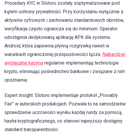
Procedury KYC in Slotoro zostały zoptymalizowane pod
kątem ochrony prywatności. Przy korzystaniu wyłącznie z
aktywów cyfrowych i zachowaniu standardowych obrotów,
weryfikacja często ogranicza się do minimum. Operator
udostępnia dedykowaną aplikację APK dla systemu
Android, która zapewnia płynną rozgrywkę nawet w
warunkach ograniczonej przepustowości łącza.
Najbardziej
wypłacalne kasyna
regularnie implementują technologie
krypto, eliminując pośrednictwo bankowe i związane z nim
opóźnienia.
Expert insight: Slotoro implementuje protokół „Provably
Fair” w autorskich produkcjach. Pozwala to na samodzielne
sprawdzenie uczciwości wyniku każdej rundy za pomocą
hasha kryptograficznego, co stanowi najwyższy dostępny
standard transparentności.