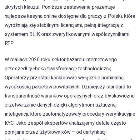
ukrytych klauzul. Poniższe zestawienie prezentuje
najlepsze kasyna online dostępne dla graczy z Polski, które
wyróżniają się stabilnymi licencjami, pełną integracją z
systemem BLIK oraz zweryfikowanymi współczynnikami
RTP.
W realiach 2026 roku sektor hazardu internetowego
przeszedł głęboką transformację technologiczną.
Operatorzy przestali konkurować wyłącznie nominalną
wysokością pakietów powitalnych. Dzisiejszy standard to
transparentność warunków operacyjnych oraz błyskawiczne
przetwarzanie danych dzięki algorytmom sztucznej
inteligencji, które zautomatyzowały procedury weryfikacyjne
KYC. Jako zespół ekspertów analizujemy detale często
pomijane przez użytkowników – od certyfikacji