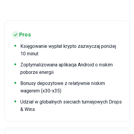
Pros
Księgowanie wypłat krypto zazwyczaj poniżej
10 minut
Zoptymalizowana aplikacja Android o niskim
poborze energii
Bonusy depozytowe z relatywnie niskim
wagerem (x30-x35)
Udział w globalnych sieciach turniejowych Drops
& Wins